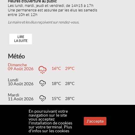
Heures d'ouverture au public
Les lundi, mardi, jeudi et vendredi, de 14h15 à 17h
Une permanence est assurée par les élus les samedis
entre 10h et 12h
Le maire et les élus reçoivent sur rendez-vous.
LIRE
LA SUITE
Météo
Dimanche
16°C
29°C
09 Août 2026
Lundi
18°C
28°C
10 Août 2026
Mardi
15°C
28°C
11 Août 2026
En poursuivant votre
navigation sur le site
vous acceptez
J'accepte
ACCUEIL
MENTIONS LÉGALES
COOKIES
CONTACT
PLAN DU SITE
Accessibilité
l'installation de cookies
sur votre terminal.
Plus
d'infos sur les cookies