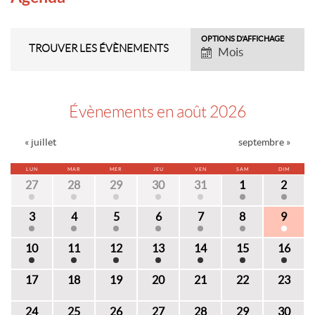
OPTIONS D’AFFICHAGE
Navigation
TROUVER LES ÉVÈNEMENTS
Mois
par
l’affichage
des
évènements
Évènements en août 2026
Navigation
«
juillet
septembre
»
par
Calendrier
LUN
MAR
MER
JEU
VEN
SAM
DIM
mensuel
27
28
29
30
31
1
2
3
4
5
6
7
8
9
10
11
12
13
14
15
16
17
18
19
20
21
22
23
24
25
26
27
28
29
30