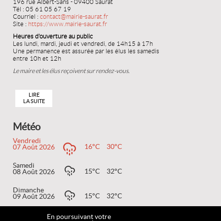
196 rue Albert-Sans - 09400 Saurat
Tél : 05 61 05 67 19
Courriel :
contact@mairie-saurat.fr
Site :
https://www.mairie-saurat.fr
Heures d'ouverture au public
Les lundi, mardi, jeudi et vendredi, de 14h15 à 17h
Une permanence est assurée par les élus les samedis
entre 10h et 12h
Le maire et les élus reçoivent sur rendez-vous.
LIRE
LA SUITE
Météo
Vendredi
16°C
30°C
07 Août 2026
Samedi
15°C
32°C
08 Août 2026
Dimanche
15°C
32°C
09 Août 2026
En poursuivant votre