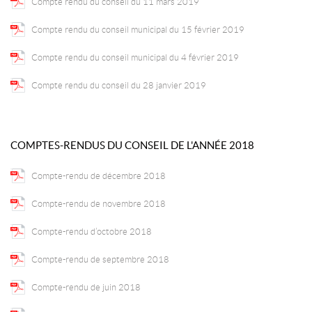
Compte rendu du conseil du 11 mars 2019
Compte rendu du conseil municipal du 15 février 2019
Compte rendu du conseil municipal du 4 février 2019
Compte rendu du conseil du 28 janvier 2019
COMPTES-RENDUS DU CONSEIL DE L'ANNÉE 2018
Compte-rendu de décembre 2018
Compte-rendu de novembre 2018
Compte-rendu d’octobre 2018
Compte-rendu de septembre 2018
Compte-rendu de juin 2018