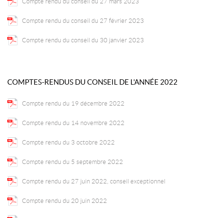
Compte rendu du conseil du 27 mars 2023
Compte rendu du conseil du 27 février 2023
Compte rendu du conseil du 30 janvier 2023
COMPTES-RENDUS DU CONSEIL DE L'ANNÉE 2022
Compte rendu du 19 décembre 2022
Compte rendu du 14 novembre 2022
Compte rendu du 3 octobre 2022
Compte rendu du 5 septembre 2022
Compte rendu du 27 juin 2022, conseil exceptionnel
Compte rendu du 20 juin 2022