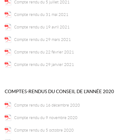
Compte rendu du 5 juillet 2021
Compte rendu du 31 mai 2021
Compte rendu du 19 avril 2021
Compte rendu du 29 mars 2021
Compte rendu du 22 février 2021
Compte rendu du 29 janvier 2021
COMPTES-RENDUS DU CONSEIL DE L'ANNÉE 2020
Compte rendu du 16 décembre 2020
Compte rendu du 9 novembre 2020
Compte rendu du 5 octobre 2020