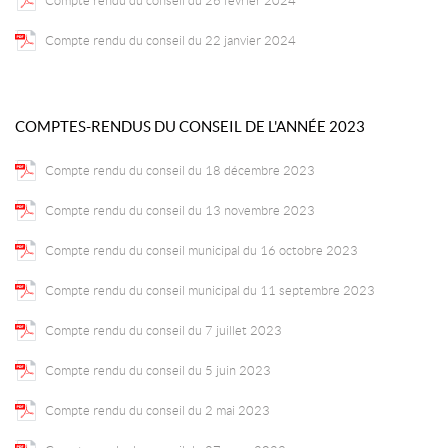
Compte rendu du conseil du 26 février 2024
Compte rendu du conseil du 22 janvier 2024
COMPTES-RENDUS DU CONSEIL DE L'ANNÉE 2023
Compte rendu du conseil du 18 décembre 2023
Compte rendu du conseil du 13 novembre 2023
Compte rendu du conseil municipal du 16 octobre 2023
Compte rendu du conseil municipal du 11 septembre 2023
Compte rendu du conseil du 7 juillet 2023
Compte rendu du conseil du 5 juin 2023
Compte rendu du conseil du 2 mai 2023