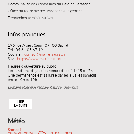
Communauté des communes du Pays de Tarascon
Office du tourisme des Pyrénées ariégeoises
Démarches administratives
Infos pratiques
196 rue Albert-Sans - 09400 Saurat
Tél : 05 61 05 67 19
Courriel :
contact@mairie-saurat.fr
Site :
https://www.mairie-saurat.fr
Heures d'ouverture au public
Les lundi, mardi, jeudi et vendredi, de 14h15 à 17h
Une permanence est assurée par les élus les samedis
entre 10h et 12h
Le maire et les élus reçoivent sur rendez-vous.
LIRE
LA SUITE
Météo
Samedi
18°C
30°C
08 Août 2026