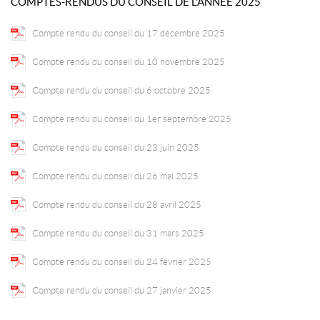
COMPTES-RENDUS DU CONSEIL DE L'ANNÉE 2025
Compte rendu du conseil du 17 décembre 2025
Compte rendu du conseil du 10 novembre 2025
Compte rendu du conseil du 6 octobre 2025
Compte rendu du conseil du 1er septembre 2025
Compte rendu du conseil du 23 juin 2025
Compte rendu du conseil du 26 mai 2025
Compte rendu du conseil du 28 avril 2025
Compte rendu du conseil du 31 mars 2025
Compte rendu du conseil du 24 février 2025
Compte rendu du conseil du 27 janvier 2025