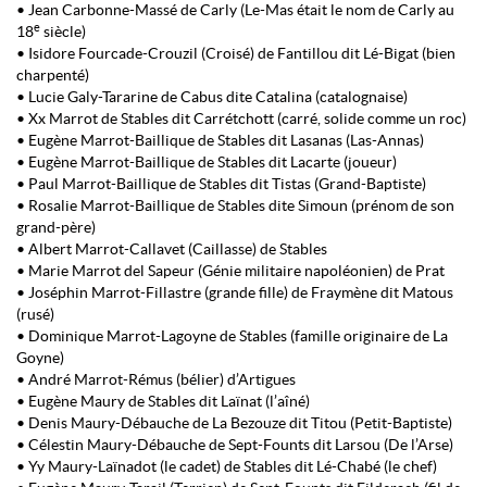
• Jean Carbonne-Massé de Carly (Le-Mas était le nom de Carly au
e
18
siècle)
• Isidore Fourcade-Crouzil (Croisé) de Fantillou dit Lé-Bigat (bien
charpenté)
• Lucie Galy-Tararine de Cabus dite Catalina (catalognaise)
• Xx Marrot de Stables dit Carrétchott (carré, solide comme un roc)
• Eugène Marrot-Baillique de Stables dit Lasanas (Las-Annas)
• Eugène Marrot-Baillique de Stables dit Lacarte (joueur)
• Paul Marrot-Baillique de Stables dit Tistas (Grand-Baptiste)
• Rosalie Marrot-Baillique de Stables dite Simoun (prénom de son
grand-père)
• Albert Marrot-Callavet (Caillasse) de Stables
• Marie Marrot del Sapeur (Génie militaire napoléonien) de Prat
• Joséphin Marrot-Fillastre (grande fille) de Fraymène dit Matous
(rusé)
• Dominique Marrot-Lagoyne de Stables (famille originaire de La
Goyne)
• André Marrot-Rémus (bélier) d’Artigues
• Eugène Maury de Stables dit Laïnat (l’aîné)
• Denis Maury-Débauche de La Bezouze dit Titou (Petit-Baptiste)
• Célestin Maury-Débauche de Sept-Founts dit Larsou (De l’Arse)
• Yy Maury-Laïnadot (le cadet) de Stables dit Lé-Chabé (le chef)