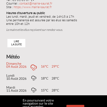
Tél : 05 61 05 67 19
Courriel :
contact@mairie-saurat.fr
Site :
https://www.mairie-saurat.fr
Heures d'ouverture au public
Les lundi, mardi, jeudi et vendredi, de 14h15 à 17h
Une permanence est assurée par les élus les samedis
entre 10h et 12h
Le maire et les élus reçoivent sur rendez-vous.
LIRE
LA SUITE
Météo
Dimanche
16°C
29°C
09 Août 2026
Lundi
18°C
28°C
10 Août 2026
Mardi
15°C
28°C
11 Août 2026
En poursuivant votre
navigation sur le site
vous acceptez