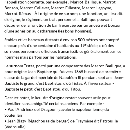
l’appellation courante, par exemple : Marrot-Baillique, Marrot-
Bonzon, Marrot-Callavet, Marrot-Fillastre, Marrot-Lagoyne,
Marrot-Rémus… À l’origine de ce surnom, une fonction, un lieu-dit
d’origine, le régiment, un trait personnel…, Baillique pouvant
découler de la fonction de bailli exercée par un ancêtre et Bonzon
d’une adhésion au catharisme (les bons-hommes).
Stables et les hameaux distants d’environ 500 mètres ont compté
e
chacun près d’une centaine d’habitants au 19
siècle, d’où des
surnoms personnels officieux transmissibles généralement par les
hommes mais parfois par les habitations.
Le surnom Tistas, porté par une composante des Marrot-Baillique, a
pour origine Jean-Baptiste qui fut vers 1865 hussard de première
classe de la garde impériale de Napoléon III pendant sept ans. Jean-
Baptiste le grand, c’est Baptistas, d’où Tistas. À l’inverse, Jean-
Baptiste le petit, c’est Baptistou, d’où Titou.
Dernier point, le lieu-dit d’origine restait souvent utile pour
identifier sans ambiguïté certains anciens. Par exemple :
• Paul Andrieux del Dragoun (cavalerie napoléonienne) du
Souleillan
• Jean Blazy-Régachou (aide-berger) de Fraymène dit Patrouille
(Vadrouille)