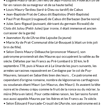
• Eugène Maury-Tarail (Terrien) de Sept-Founts dit Filderach (fil de
fer en raison de sa maigreur et de sa haute taille)
• Louis Maury-Tardieu (tard-à-Dieu ou tardif) de Cabus
• Jean-Baptiste Prat de Cabus dit Baptistou (Petit-Baptiste)
• Paul Prat-Roujot (rougeaud) de Cabus dit Barbazan (barbe noire)
• Jules Sans-Rigaud (puissant, dérivant du germain Ricwald) de
Clots dit Julou (Petit-Jules) (par ironie, il était immense et ancien
cuirassier de la garde)
• Jeanneton Xy de L’Arse dite Lajoube (la jeune)
• Marie Xy de Prat-Communal dite Lé-Bouquet (c’était un très joli
brin de fille).
• Selon Denis Maury-Débauche (prononcer Maouri), son
patronyme proviendrait des Maures qui occupèrent la vallée au 8e
siècle. Défaites par les Francs au Pré-Lombard à 10 km, le 8
septembre 778, puis à Niaux et à La Unarde les jours suivants, les
armées sarrasines repassèrent en Cerdagne par le col de Puy-
Maurens, laissant en Sabarthès bien des leurs… Ce patronyme est
cependant d’origine romaine, nombre de légionnaires carthaginois
ou soudanais étant Mauri (un Maurus, des Mauri). Ils avaient la tête
noire et le cheveu crépu comme le fruit de la ronce ou du mûrier, la
mûre (Mora en latin). Pour cette même raison, les Sarrasins furent
eux aussi appelés Maures par les Ibères et les Francs au 7e siècle.
• Selon Édouard Fourcade-Crouzil de L’Ayrole, son patronyme est à