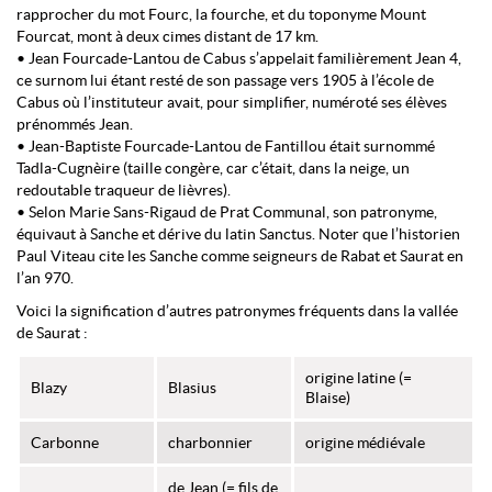
rapprocher du mot Fourc, la fourche, et du toponyme Mount
Fourcat, mont à deux cimes distant de 17 km.
• Jean Fourcade-Lantou de Cabus s’appelait familièrement Jean 4,
ce surnom lui étant resté de son passage vers 1905 à l’école de
Cabus où l’instituteur avait, pour simplifier, numéroté ses élèves
prénommés Jean.
• Jean-Baptiste Fourcade-Lantou de Fantillou était surnommé
Tadla-Cugnèire (taille congère, car c’était, dans la neige, un
redoutable traqueur de lièvres).
• Selon Marie Sans-Rigaud de Prat Communal, son patronyme,
équivaut à Sanche et dérive du latin Sanctus. Noter que l’historien
Paul Viteau cite les Sanche comme seigneurs de Rabat et Saurat en
l’an 970.
Voici la signification d’autres patronymes fréquents dans la vallée
de Saurat :
origine latine (=
Blazy
Blasius
Blaise)
Carbonne
charbonnier
origine médiévale
de Jean (= fils de