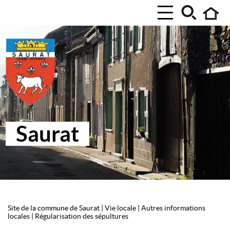
Saurat
Site de la commune de Saurat
|
Vie locale
|
Autres informations
locales
|
Régularisation des sépultures