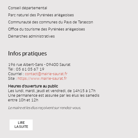
Conseil départemental
Parc naturel des Pyrénées ariégeoises
Communauté des communes du Pays de Tarascon
Office du tourisme des Pyrénées ariégeoises
Démarches administratives
Infos pratiques
196 rue Albert-Sans - 09400 Saurat
Tél : 05 61 05 67 19
Courriel :
contact@mairie-saurat.fr
Site :
https://www.mairie-saurat.fr
Heures d'ouverture au public
Les lundi, mardi, jeudi et vendredi, de 14h15 à 17h
Une permanence est assurée par les élus les samedis
entre 10h et 12h
Le maire et les élus reçoivent sur rendez-vous.
LIRE
LA SUITE